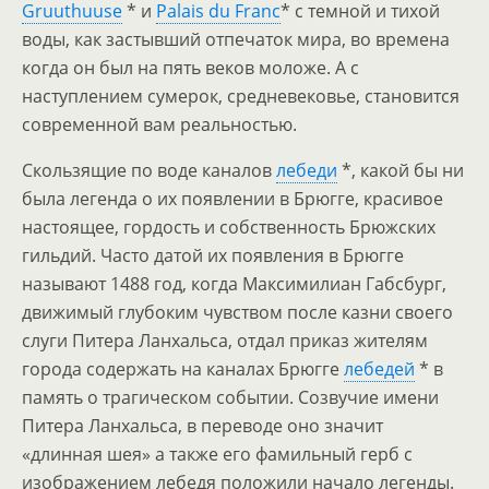
Gruuthuuse
* и
Palais du Franc
* с темной и тихой
воды, как застывший отпечаток мира, во времена
когда он был на пять веков моложе. А с
наступлением сумерок, средневековье, становится
современной вам реальностью.
Скользящие по воде каналов
лебеди
*, какой бы ни
была легенда о их появлении в Брюгге, красивое
настоящее, гордость и собственность Брюжских
гильдий. Часто датой их появления в Брюгге
называют 1488 год, когда Максимилиан Габсбург,
движимый глубоким чувством после казни своего
слуги Питера Ланхальса, отдал приказ жителям
города содержать на каналах Брюгге
лебедей
* в
память о трагическом событии. Созвучие имени
Питера Ланхальса, в переводе оно значит
«длинная шея» а также его фамильный герб с
изображением лебедя положили начало легенды.