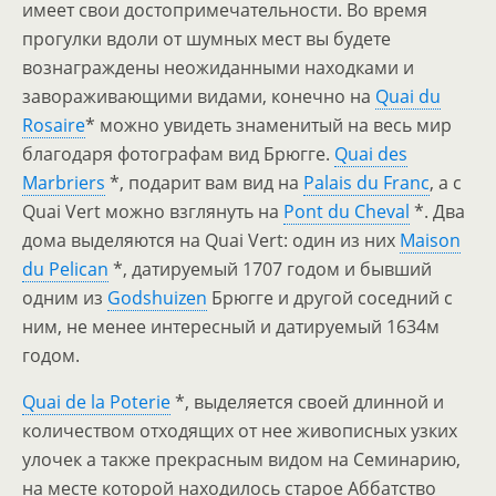
имеет свои достопримечательности. Во время
прогулки вдоли от шумных мест вы будете
вознаграждены неожиданными находками и
завораживающими видами, конечно на
Quai du
Rosaire
* можно увидеть знаменитый на весь мир
благодаря фотографам вид Брюгге.
Quai des
Marbriers
*, подарит вам вид на
Palais du Franc
, а с
Quai Vert можно взглянуть на
Pont du Cheval
*. Два
дома выделяются на Quai Vert: один из них
Maison
du Pelican
*, датируемый 1707 годом и бывший
одним из
Godshuizen
Брюгге и другой соседний с
ним, не менее интересный и датируемый 1634м
годом.
Quai de la Poterie
*, выделяется своей длинной и
количеством отходящих от нее живописных узких
улочек а также прекрасным видом на Семинарию,
на месте которой находилось старое Аббатство