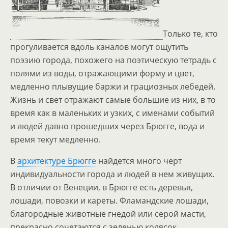
Только те, кто
прогуливается вдоль каналов могут ощутить
поэзию города, похожего на поэтическую тетрадь с
полями из воды, отражающими форму и цвет,
медленно плывущие баржи и грациозных лебедей.
Жизнь и свет отражают самые большие из них, в то
время как в маленьких и узких, с именами событий
и людей давно прошедших через Брюгге, вода и
время текут медленно.
В
архитектуре Брюгге
найдется много черт
индивидуальности города и людей в нем живущих.
В отличии от Венеции, в Брюгге есть деревья,
лошади, повозки и кареты. Фламандские лошади,
благородные животные гнедой или серой масти,
прекрасно сочетаются с зеленью колясок.