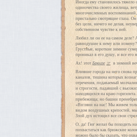
Иногда ему становилось тяжело о
одиночества своего жилища, вет
многочисленных воспоминаний,
пристально смотрящие глаза. Он
без цели, ничего не делая, неув
собственном чувстве к ней.
Любил ли он ее на самом деле? А
равнодушие к нему или измену?
Грустные, короткие зимние сум
проникал в его душу, и все его 
Ах! этот
Брюгге
☞
в зимний ве
Влияние города на него снова п
каналов, тишина которых вознаг
отречения, подаваемый молчали
и строгости, падавший с высоки
находящихся на краю горизонта
прибежища; но башни пренебрега
«Взгляни на нас! Мы живем толь
видом воздушных крепостей, м
Злой дух истощил все свои стре
О, да! Гюг желал бы походить н
похвастаться как брюжские коло
можно было бы сказать, что охват