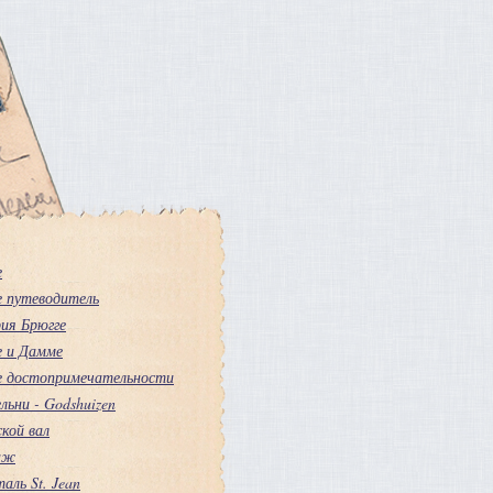
е
е путеводитель
ия Брюгге
е и Дамме
е достопримечательности
льни - Godshuizen
кой вал
аж
аль St. Jean