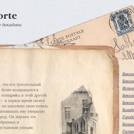
Брюгг
Брюгг
, что его трогательный
Истор
. более возвращался к
, изощряясь в этой другой
Брюгг
— в первое время своего
Брюгг
он наполнял свою печаль.
Богаде
 напоминать ему умершую
ород. Он хорошо это
Городс
образных и
Бегин
пустынным улицам.
Госпит