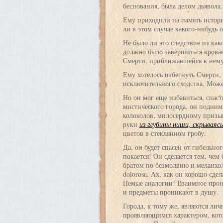
беснования, была делом дьявола.
Ему приходили на память истори
ли в этом случае какого-нибудь 
Не было ли это следствие из как
должно было завершиться крова
Смерти, приближавшейся к нему
Ему хотелось избегнуть Смерти,
исключительного сходства. Может
Но он мог еще избавиться, спас
мистического города, он подним
колоколов, милосердному призы
руки
из глубины ниши, скрываяс
цветов в стеклянном гробу.
Да, он будет спасен от гибельно
покается! Он сделается тем, чем
братом по безмолвию и меланхо
dolorosa. Ах, как он хорошо сдел
Немые аналогии! Взаимное прон
и предметы проникают в душу.
Города, к тому же, являются ли
проявляющимся характером, кото