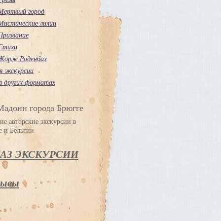
Мертвый город
Мистические лилии
Призвание
Стихи
Жорж Роденбах
я экскурсии
в других форматах
Мадонн города Брюгге
ие авторские экскурсии в
е и Бельгии
КАЗ ЭКСКУРСИИ
ывы