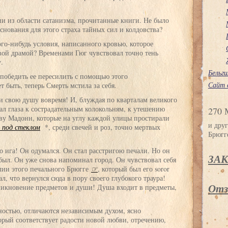
и из области сатанизма, прочитанные книги. Не было
основания для этого страха тайных сил и колдовства?
ого-нибудь условия, написанного кровью, которое
вой драмой? Временами Гюг чувствовал точно тень
.
Бельги
 победить ее пересилить с помощью этого
Сайт 
 быть, теперь Смерть мстила за себя.
ти свою душу вовремя! И, блуждая по кварталам великого
ал глаза к сострадательным колокольням, к утешению
270 
ву Мадонн, которые на углу каждой улицы простирали
и друг
ь под стеклом
*, среди свечей и роз, точно мертвых
Брюгг
го ига! Он одумался. Он стал расстригою печали. Но он
ЗА
 был. Он уже снова напоминал город. Он чувствовал себя
лии этого печального Брюгге
☞
, который был его soror
ал, что вернулся сюда в пору своего глубокого траура!
Отз
икновение предметов и души! Душа входит в предметы,
чностью, отличаются независимым духом, ясно
рый соответствует радости новой любви, отречению,