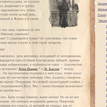
ставаться дома, он пугался
Архит
ра, рыдающего в трубах,
Церкв
 окружавших его, точно
 гулял почти целый день,
Город
еренный в Жанне и в своем
"Мерт
 она сама, скрывала ли она
 Неясные сомнения!
ерки! Сгущающийся туман! Он чувствовал, что туман
ясные мысли тонули в этой серой летаргии.
чер!
роявлялось: урок молчания, исходящий от неподвижных
раждается присутствием благородных лебедей; пример
выми набережными; в особенности совет — благочестия
х колоколен!
Notre-Damme
* и
St. Sauveur
*, всегда
… Он инстинктивно поднимал к ним глаза, точно искал
ли его несчастною любовью. Они, казалось, говорили:
ко верою! Печальные, без всякой скульптурной улыбки, с
ы поднимаемся к Богу. Мы — воинствующие колокольни!
лы против нас».
а них. Быть только башнею, выше жизни! Но он не мог
кольни, что победил искушение дьявола. Напротив,
ившая его страсть, от которой он страдал, как от