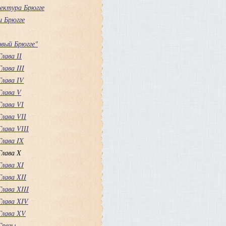
ектура Брюгге
и Брюгге
вый Брюгге"
Глава ІІ
Глава III
Глава ІV
Глава V
Глава VІ
Глава VІІ
Глава VІІІ
Глава IX
Глава X
Глава XI
Глава XII
Глава XIII
Глава XIV
Глава XV
Грезы