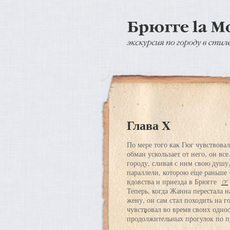
Глава X
По мере того как Гюг чувствовал
обман ускользает от него, он все
городу, сливая с ним свою душу
параллели, которою еще раньше 
вдовства и приезда в Брюгге
☞
Теперь, когда Жанна перестала
жену, он сам стал походить на г
чувствовал во время своих одно
продолжительных прогулок по 