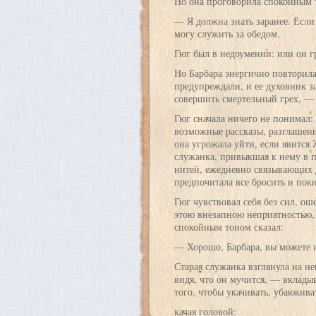
Но она проговорила спокойным 
— Я должна знать заранее. Если 
могу служить за обедом.
Гюг был в недоумении: или он г
Но Барбара энергично повторила,
предупреждали, и ее духовник за
совершить смертельный грех, — 
Гюг сначала ничего не понимал:
возможные рассказы, разглашени
она угрожала уйти, если явится
служанка, привыкшая к нему в п
нитей, ежедневно связывающих 
предпочитала все бросить и поки
Гюг чувствовал себя без сил, о
этою внезапною неприятностью,
спокойным тоном сказал:
— Хорошо, Барбара, вы можете и
Старая служанка взглянула на нег
видя, что он мучится, — вклады
того, чтобы укачивать, убаюкив
качая головой: