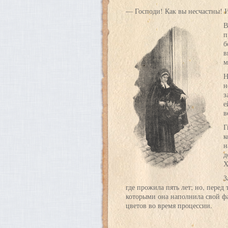
— Господи! Как вы несчастны! 
В
п
б
в
м
Н
н
з
е
в
Г
к
н
д
Х
З
где прожила пять лет; но, перед
которыми она наполнила свой фар
цветов во время процессии.