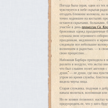
Погода была серая, один из тех 
чувствуется в небе скрытая радо
отгадать ближние колокола, на н
точно ходившие на костылях пре
остаются скрытыми, больными, 
участие в день
процессии Св. Кр
бронзовых одежд праздничные бе
слушала звон огромного соборно
праздникам, медленного и мрач
следовали все небольшие колоко
волнением и радостью, — в свои
свою процессию…
Набожная Барбара приходила в во
разлито в воздухе, что экстаз ни
что был слышен полет ангелов с
души, — ее души, где она чувств
утром во время службы, блестела
видела черты лица.
Старая служанка, подумав о добр
начала молиться, вспоминая или 
Но ее хозяин позвонил: настал ч
предупредить ее, что у него буду