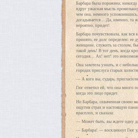
Барбара была поражена; никогда
вдруг ужасная мысль промелькнула
чем она, немного успокоившись
догадывается… Да, именно, та ж
вероятно, придет!
Барбара почувствовала, как вся 
принято, ее долг определен: ее 
женщине, служить за столом, быт
такой день! В тот день, когда к
сегодня… Ах! нет! это невозмож
Она захотела узнать, и с небол
городах прислуга старых холостя
— А кого вы, сударь, пригласил
Гюг ответил ей, что она много по
когда это лицо придет.
Но Барбара, охваченная своею м
ощутив страх и настоящую паник
врасплох, и сказала:
— Может быть, вы ждете одну д
— Барбара! — воскликнул Гюг у