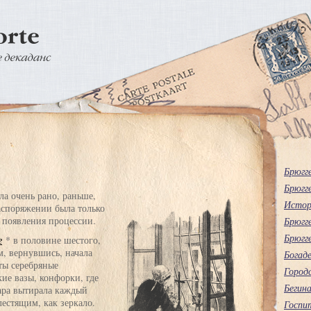
Брюгг
Брюгг
ла очень рано, раньше,
Истор
распоряжении была только
о появления процессии.
Брюгг
Брюгг
е
* в половине шестого,
м, вернувшись, начала
Богаде
ты серебряные
Городс
ие вазы, конфорки, где
Бегин
ара вытирала каждый
лестящим, как зеркало.
Госпит