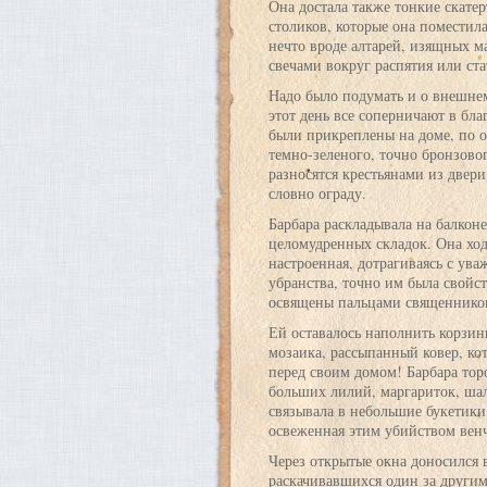
Она достала также тонкие скате
столиков, которые она поместил
нечто вроде алтарей, изящных ма
свечами вокруг распятия или с
Надо было подумать и о внешнем
этот день все соперничают в бл
были прикреплены на доме, по 
темно-зеленого, точно бронзовог
разносятся крестьянами из двери
словно ограду.
Барбара раскладывала на балконе
целомудренных складок. Она ходи
настроенная, дотрагиваясь с ув
убранства, точно им была свойст
освящены пальцами священников,
Ей оставалось наполнить корзи
мозаика, рассыпанный ковер, ко
перед своим домом! Барбара тор
больших лилий, маргариток, шал
связывала в небольшие букетики
освеженная этим убийством венч
Через открытые окна доносился 
раскачивавшихся один за другим