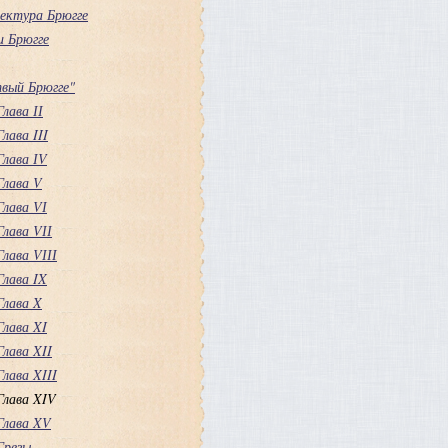
ектура Брюгге
и Брюгге
вый Брюгге"
Глава ІІ
Глава III
Глава ІV
Глава V
Глава VІ
Глава VІІ
Глава VІІІ
Глава IX
Глава X
Глава XI
Глава XII
Глава XIII
Глава XIV
Глава XV
Грезы