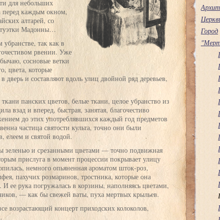
рти для небольших
Архит
а перед каждым окном,
Церкв
йских алтарей, со
татуэтки Мадонны…
Город
"Мерт
 убранстве, так как в
агочестивом рвении. Уже
обычаю, сосновые ветки
о, цвета, которые
 в дверь и составляют вдоль улиц двойной ряд деревьев,
 ткани панских цветов, белые ткани, целое убранство из
ла взад и вперед, быстрая, занятая, благочестиво
ажением до этих употреблявшихся каждый год предметов
венна частица святости культа, точно они были
 елеем и святой водой.
ны зеленью и срезанными цветами — точно подвижная
торым прислуга в момент процессии покрывает улицу
опилась, немного опьяненная ароматом шток-роз,
фея, пахучих розмаринов, тростника, которые она
. И ее рука погружалась в корзины, наполняясь цветами,
иков, — как бы свежей ваты, пуха мертвых крыльев.
все возрастающий концерт приходских колоколов,
.