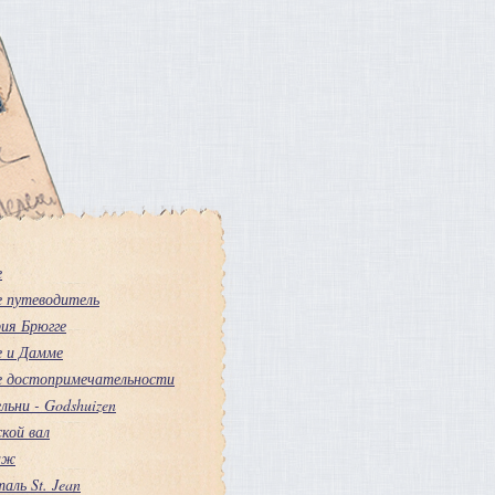
е
е путеводитель
ия Брюгге
е и Дамме
е достопримечательности
льни - Godshuizen
кой вал
аж
аль St. Jean