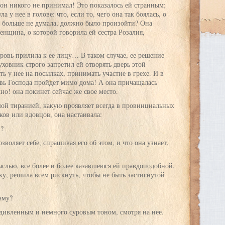
 он никого не принимал! Это показалось ей странным;
 у нее в голове: что, если то, чего она так боялась, о
, больше не думала, должно было произойти? Она
енщина, о которой говорила ей сестра Розалия,
кровь прилила к ее лицу… В таком случае, ее решение
духовник строго запретил ей отворять дверь этой
ь у нее на посылках, принимать участие в грехе. И в
ровь Господа пройдет мимо дома! А она причащалась
но! она покинет сейчас же свое место.
ьшой тиранией, какую проявляет всегда в провинциальных
ков или вдовцов, она настаивала:
и?
зволяет себе, спрашивая его об этом, и что она узнает,
ыслью, все более и более казавшеюся ей правдоподобной,
у, решила всем рискнуть, чтобы не быть застигнутой
аму?
дивленным и немного суровым тоном, смотря на нее.