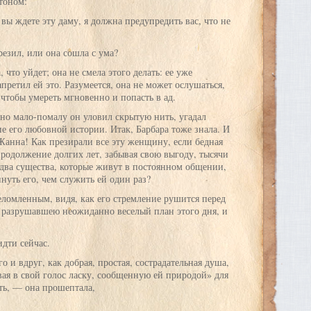
тоном:
вы ждете эту даму, я должна предупредить вас, что не
резил, или она сошла с ума?
 что уйдет; она не смела этого делать: ее уже
претил ей это. Разумеется, она не может ослушаться,
чтобы умереть мгновенно и попасть в ад.
 но мало-помалу он уловил скрытую нить, угадал
е его любовной истории. Итак, Барбара тоже знала. И
 Жанна! Как презирали все эту женщину, если бедная
родолжение долгих лет, забывая свою выгоду, тысячи
два существа, которые живут в постоянном общении,
нуть его, чем служить ей один раз?
шеломленным, видя, как его стремление рушится перед
 разрушавшею неожиданно веселый план этого дня, и
дти сейчас.
о и вдруг, как добрая, простая, сострадательная душа,
вая в свой голос ласку, сообщенную ей природой» для
ать, — она прошептала,