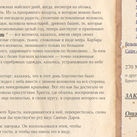
неясных майских дней, когда, несмотря на облака,
сть. Из-за прозрачного воздуха, в котором можно было
ее нисходила радость; столетние истомленные колокола,
дки, колокола монастырей, древних башен, те, которые
безмолвными целый год, теперь шествуют и принимают
ови
* — все колокола, казалось, имели сверх своих
лые стихари, ткани, сложенные в виде веера. Барбара
Бельги
го колокола, звонившего только по большим
ного, ударяющего точно посохом по безмолвию… За ним
Сайт 
ла с более близких колоколен — точно охваченные
х серебряных одеждах, казалось, устраивавшие на небе
270 
и друг
сторг; казалось, что в этот день благочестие было
Брюгг
сходил с неба вместе с звоном колоколов на все стороны,
 их невидимыми крыльями. Все это как бы достигало ее
овала присутствие Христа, где облатка, воспринятая ею
ЗА
 еще полностью, в своем кругу, в середине которого она
Отз
оте Христа, находившегося в ней, перекрестилась, снова
как бы чувствуя во рту вкус Святых Даров.
ас завтрака. Он воспользовался этим, чтобы
т гости, и чтобы она имела это в виду.