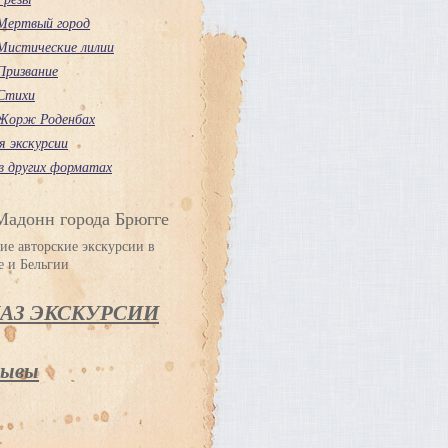
Мертвый город
Мистические лилии
Призвание
Стихи
Жорж Роденбах
я экскурсии
в других форматах
Мадонн города Брюгге
ие авторские экскурсии в
е и Бельгии
КАЗ ЭКСКУРСИИ
ывы