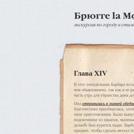
Глава XIV
В этот понедельник Барбара вста
чем обыкновенно, так как в ее 
часть утра для убранства дома д
Она
отправилась к ранней обедн
благочестиво приобщилась, зате
свои приготовления. Были выну
подсвечники из шкапов, маленьк
должен был курится ладан. Барб
предмет, чтобы сделать металл б