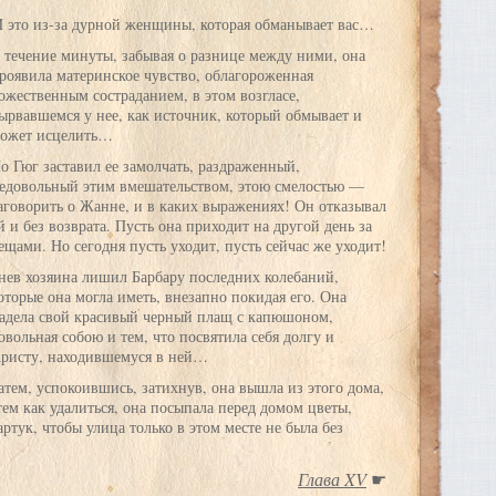
И это из-за дурной женщины, которая обманывает вас…
 течение минуты, забывая о разнице между ними, она
роявила материнское чувство, облагороженная
ожественным состраданием, в этом возгласе,
ырвавшемся у нее, как источник, который обмывает и
ожет исцелить…
о Гюг заставил ее замолчать, раздраженный,
едовольный этим вмешательством, этою смелостью —
аговорить о Жанне, и в каких выражениях! Он отказывал
й и без возврата. Пусть она приходит на другой день за
ещами. Но сегодня пусть уходит, пусть сейчас же уходит!
нев хозяина лишил Барбару последних колебаний,
оторые она могла иметь, внезапно покидая его. Она
адела свой красивый черный плащ с капюшоном,
овольная собою и тем, что посвятила себя долгу и
ристу, находившемуся в ней…
атем, успокоившись, затихнув, она вышла из этого дома,
 тем как удалиться, она посыпала перед домом цветы,
тук, чтобы улица только в этом месте не была без
Глава XV
☛