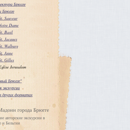
ектура Брюгге
и Брюгге
St. Sauveur
Notre Dame
St. Basil
St. Jacques
St. Walburg
St. Anne
St. Gilles
Eglise Jerusalem
вый Брюгге"
я экскурсии
в других форматах
Мадонн города Брюгге
ие авторские экскурсии в
е и Бельгии