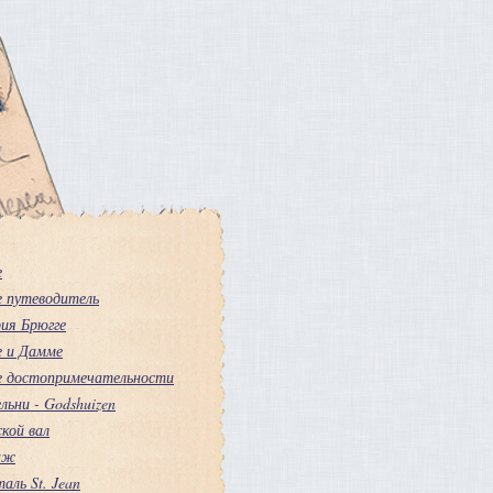
е
е путеводитель
ия Брюгге
е и Дамме
е достопримечательности
льни - Godshuizen
кой вал
аж
аль St. Jean