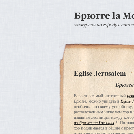
Eglise Jerusalem
Брюгге
Вероятно самый интересный
цер
Брюгге
, можно увидеть в
Eglise 
необычна по своему устройству,
расположенным ниже чем хор к 
изящные лестницы, между кото
изображение Голгофы
*. Потоло
хор поднимается в башне c крес
отреставрированным совсем нед