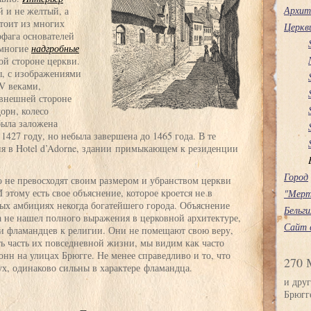
Архит
й и не желтый, а
стоит из многих
Церкв
офага основателей
 многие
надгробные
ой стороне церкви.
ы, с изображениями
V веками,
 внешней стороне
орн, колесо
была заложена
 1427 году, но небыла завершена до 1465 года. В те
вня в Hotel d’Adorne, здании примыкающем к резиденции
Город
 не превосходят своим размером и убранством церкви
 этому есть свое объяснение, которое кроется не в
"Мерт
ных амбициях некогда богатейшего города. Объяснение
Бельги
да не нашел полного выражения в церковной архитектуре,
Сайт 
и фламандцев к религии. Они не помещают свою веру,
ть часть их повседневной жизни, мы видим как часто
онн на улицах Брюгге. Не менее справедливо и то, что
270 
х, одинаково сильны в характере фламандца.
и друг
Брюгг