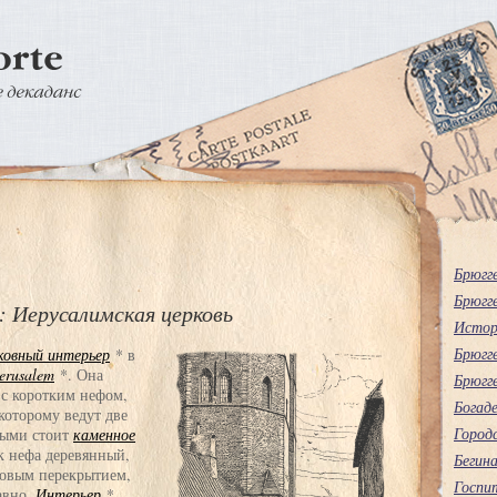
Брюгг
Брюгг
: Иерусалимская церковь
Истор
Брюгг
ковный интерьер
* в
Jerusalem
*. Она
Брюгг
 с коротким нефом,
Богаде
которому ведут две
Городс
рыми стоит
каменное
к нефа деревянный,
Бегин
товым перекрытием,
Госпит
авно.
Интерьер
*